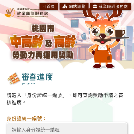
跳
回首頁
網站導覽
就業職訓服務處
到
主
要
內
容
請輸入「身份證統一編號」，即可查詢獎勵申請之審
核進度。
身份證統一編號：